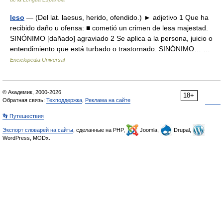
leso
— (Del lat. laesus, herido, ofendido.) ► adjetivo 1 Que ha
recibido daño u ofensa: ■ cometió un crimen de lesa majestad.
SINÓNIMO [dañado] agraviado 2 Se aplica a la persona, juicio o
entendimiento que está turbado o trastornado. SINÓNIMO… …
Enciclopedia Universal
© Академик, 2000-2026
18+
Обратная связь:
Техподдержка
,
Реклама на сайте
👣 Путешествия
Экспорт словарей на сайты
, сделанные на PHP,
Joomla,
Drupal,
WordPress, MODx.