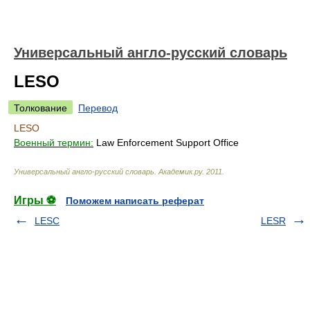
Универсальный англо-русский словарь
LESO
Толкование
Перевод
LESO
Военный термин:
Law Enforcement Support Office
Универсальный англо-русский словарь
.
Академик.ру
.
2011
.
Игры ⚽
Поможем написать реферат
LESC
LESR