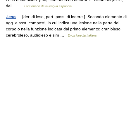
del… …
Diccionario de la lengua española
-leso
— [der. di leso, part. pass. di ledere ]. Secondo elemento di
agg. e sost. composti, in cui indica una lesione nella parte del
corpo o nella funzione indicata dal primo elemento: cranioleso,
cerebroleso, audioleso e sim …
Enciclopedia Italiana