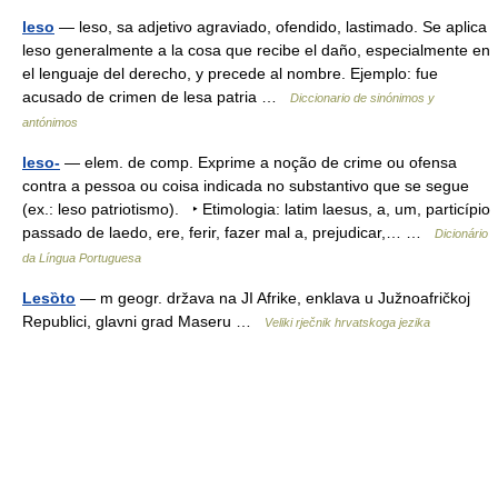
leso
— leso, sa adjetivo agraviado, ofendido, lastimado. Se aplica
leso generalmente a la cosa que recibe el daño, especialmente en
el lenguaje del derecho, y precede al nombre. Ejemplo: fue
acusado de crimen de lesa patria …
Diccionario de sinónimos y
antónimos
leso-
— elem. de comp. Exprime a noção de crime ou ofensa
contra a pessoa ou coisa indicada no substantivo que se segue
(ex.: leso patriotismo). ‣ Etimologia: latim laesus, a, um, particípio
passado de laedo, ere, ferir, fazer mal a, prejudicar,… …
Dicionário
da Língua Portuguesa
Lesȍto
— m geogr. država na JI Afrike, enklava u Južnoafričkoj
Republici, glavni grad Maseru …
Veliki rječnik hrvatskoga jezika