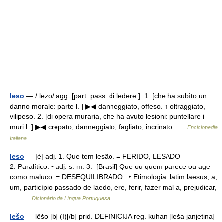
leso
— / lezo/ agg. [part. pass. di ledere ]. 1. [che ha subìto un
danno morale: parte l. ] ▶◀ danneggiato, offeso. ↑ oltraggiato,
vilipeso. 2. [di opera muraria, che ha avuto lesioni: puntellare i
muri l. ] ▶◀ crepato, danneggiato, fagliato, incrinato …
Enciclopedia
Italiana
leso
— |é| adj. 1. Que tem lesão. = FERIDO, LESADO
2. Paralítico. • adj. s. m. 3. [Brasil] Que ou quem parece ou age
como maluco. = DESEQUILIBRADO ‣ Etimologia: latim laesus, a,
um, particípio passado de laedo, ere, ferir, fazer mal a, prejudicar,
… …
Dicionário da Língua Portuguesa
lešo
— lȅšo [b] (I)[/b] prid. DEFINICIJA reg. kuhan [leša janjetina]