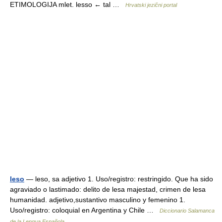
ETIMOLOGIJA mlet. lesso ← tal …
Hrvatski jezični portal
leso
— leso, sa adjetivo 1. Uso/registro: restringido. Que ha sido
agraviado o lastimado: delito de lesa majestad, crimen de lesa
humanidad. adjetivo,sustantivo masculino y femenino 1.
Uso/registro: coloquial en Argentina y Chile …
Diccionario Salamanca
de la Lengua Española