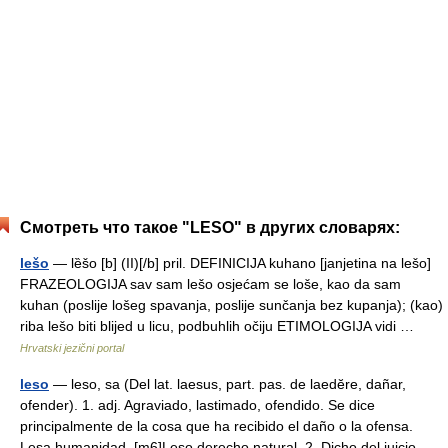
Смотреть что такое "LESO" в других словарях:
lešo
— lȅšo [b] (II)[/b] pril. DEFINICIJA kuhano [janjetina na lešo]
FRAZEOLOGIJA sav sam lešo osjećam se loše, kao da sam
kuhan (poslije lošeg spavanja, poslije sunčanja bez kupanja); (kao)
riba lešo biti blijed u licu, podbuhlih očiju ETIMOLOGIJA vidi …
Hrvatski jezični portal
leso
— leso, sa (Del lat. laesus, part. pas. de laedĕre, dañar,
ofender). 1. adj. Agraviado, lastimado, ofendido. Se dice
principalmente de la cosa que ha recibido el daño o la ofensa.
Lesa humanidad. [m6]Leso derecho natural. 2. Dicho del juicio,